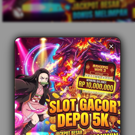
Xootz
Y
Yamatoya
Z
Zaxy
Zoggs
0-9
4Moms
59S