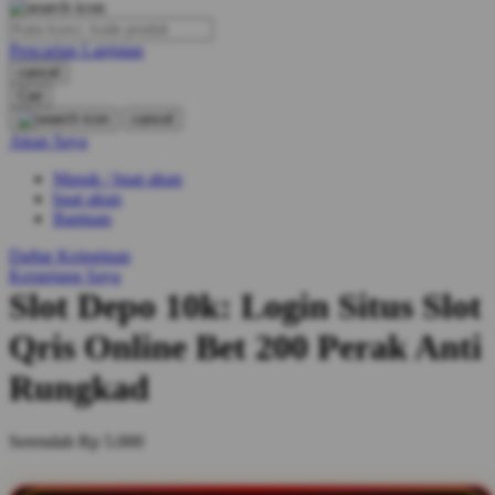
O
Pencarian Lanjutan
Oh Ma Grain
cancel
Okiedog
Cari
cancel
P
Akun Saya
Masuk / buat akun
Peachy
buat akun
Phil & Ted's
Bantuan
Philips Avent
Daftar Keinginan
Keranjang Saya
Pigeon
Slot Depo 10k: Login Situs Slot
Playgro
Qris Online Bet 200 Perak Anti
Poled Global
Rungkad
Ponycycle
Serendah
Rp 5.000
Puma
Pureats