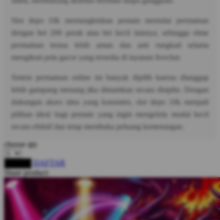
stabil, mendukung aktifitas bermain tanpa gangguan.
Squishmallows
Slot depo 10k memungkinkan pemain memulai permainan
Starbooks
dengan bet 200 perak atau bet kecil lainnya, sehingga ritme
Stick-O
permainan terasa lebih aman dan anti rungkad selama
mengikuti pola gacor yang tersedia di layanan livechat.
Stokke
Sudocrem
Sistem permainan online ini banyak dipilih karena dianggap
lebih gampang menang jika dimainkan secara disiplin. Dengan
Sumimo
dukungan akses situs yang konsisten, slot depo 10k menjadi
Sunnylife
pilihan ideal bagi pemain yang ingin mengelola modal kecil
Sun-Staches
secara efektif dan tetap membuka peluang kemenangan.
Swimava
choose qty
DAFTAR
T
LOGIN
Share product:
Tommee Tippee
Trunki
Tutti Bambini