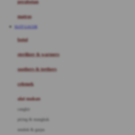
perabotan
Happy Tummy
Hauck
matras
Havaianas
SLOT GACOR
Hegen
botol
Hot Wheels
sterilizer & warmers
Hybrid
soothers & teethers
I
Inlacta DHA
celemek
Interlac
alat makan
Ivenet
cangkir
J
piring & mangkuk
Jack N Jill
sendok & garpu