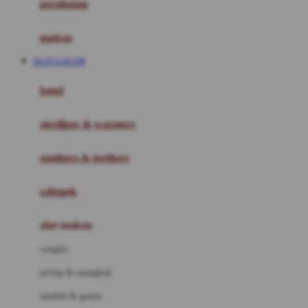
perabotan
Happy Tummy
Hauck
matras
Havaianas
SLOT GACOR
Hegen
botol
Hot Wheels
sterilizer & warmers
Hybrid
soothers & teethers
I
Inlacta DHA
celemek
Interlac
alat makan
Ivenet
cangkir
J
piring & mangkuk
Jack N Jill
sendok & garpu