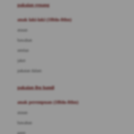
pakaian renang
Bumkins
anak laki-laki (18bln-8thn)
C
atasan
Cetaphil
bawahan
Chicco
setelan
Childlife
jaket
Clevamama
pakaian dalam
Cocolatte
Cottonseeds
pakaian ibu hamil
Cozy N Safe
anak perempuan (18bln-8thn)
Crane
atasan
Cybex
bawahan
D
gaun