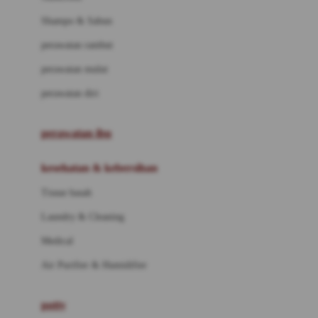
London Taxi
Shampo & Sabun
Love To Dream
perawatan rambut
perawatan mulut
M
perawatan diri
Magformers
Mama's Choice
perawatan ibu
Mamas&Papas
kesehatan & kebersihan
Mamaway
Tissue basah
Maxi Cosi
Laundry & Cleaning
Megabloks
Medical
Micro
Air Purifier & Humidifier
MiDeer
Mimi & Lula
potty
Mini Monkey