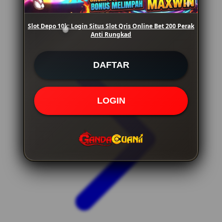
Slot Depo 10k: Login Situs Slot Qris Online Bet 200 Perak
Anti Rungkad
DAFTAR
LOGIN