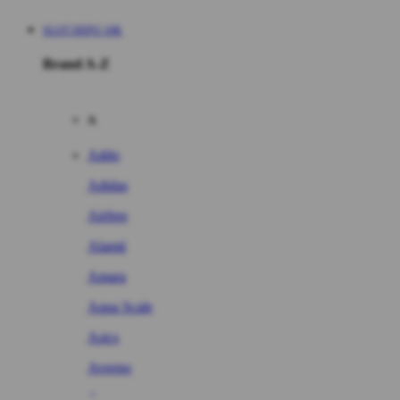
SLOT DEPO 10K
Brand A-Z
A
Addo
Adidas
Airfree
Alamii
Amara
Aqua Scale
Asics
Aveeno
Awan