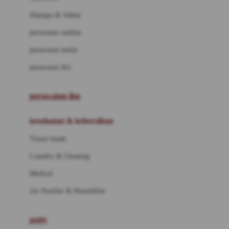
London Taxi
Shampo & Sabun
Love To Dream
perawatan rambut
perawatan mulut
M
perawatan diri
Magformers
Mama's Choice
perawatan ibu
Mamas&Papas
kesehatan & kebersihan
Mamaway
Tissue basah
Maxi Cosi
Laundry & Cleaning
Megabloks
Medical
Micro
Air Purifier & Humidifier
MiDeer
Mimi & Lula
potty
Mini Monkey