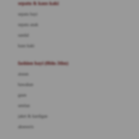
Beauty Barn
sepatu & kaus kaki
Bio Oil
sepatu bayi
Biolane
sepatu anak
Bite Fighters
sandal
Bizzi Growin
kaus kaki
Blackmores
fashion bayi (0bln-3thn)
Blooming Marvellous
atasan
Bonnels
bawahan
Bravado
gaun
Bruder
setelan
Brush Baby
jaket & kardigan
Buds Organics
aksesoris
Bugaboo
Buggygear