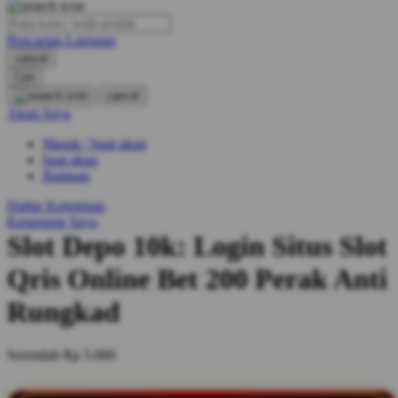
O
Pencarian Lanjutan
Oh Ma Grain
cancel
Okiedog
Cari
cancel
P
Akun Saya
Masuk / buat akun
Peachy
buat akun
Phil & Ted's
Bantuan
Philips Avent
Daftar Keinginan
Keranjang Saya
Pigeon
Slot Depo 10k: Login Situs Slot
Playgro
Qris Online Bet 200 Perak Anti
Poled Global
Rungkad
Ponycycle
Serendah
Rp 5.000
Puma
Pureats