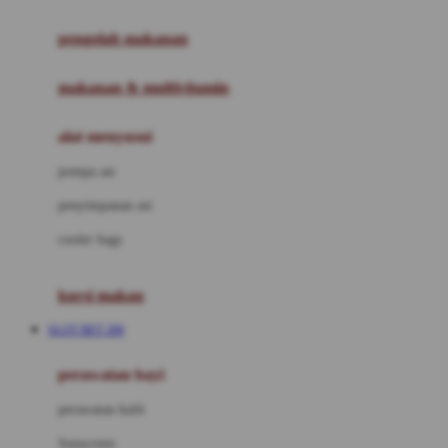
Joie
pengolah makanan
Joolz
Jujube
makanan & multivitamin
K
alat menyusui
Kiddycuts
pompa asi
Kumon
penyimpanan asi
L
cooler bags
Leapfrog
kursi makan
Leclerc
SLOT BET 200
Lee Vierra
Lillebaby
perawatan bayi
Little Bird Told Me
perawatan kulit
Little Miss Janis
Sunscreen