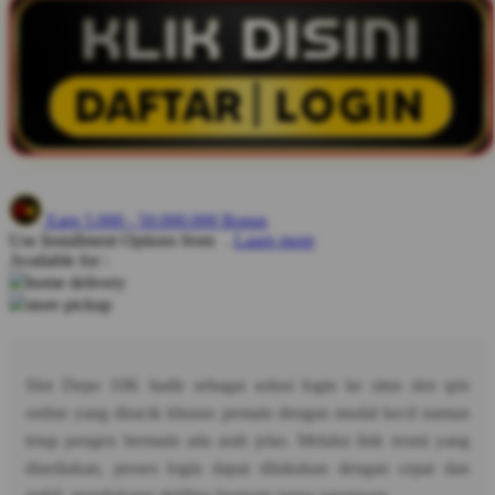
Q
QV Baby
R
Real Shades
Red Castle
Earn
5.000
-
50.000.000
Bonus
Ribbon Madness
Use Installment Options from
.
Laarn more
Available for :
home delivery
S
store pickup
Sebamed
Silver Cross
Slot Depo 10K hadir sebagai solusi login ke situs slot qris
Simply Idea
online yang diracik khusus pemain dengan modal kecil namun
Skip Hop
tetap pengen bermain ada arah jelas. Melalui link resmi yang
disediakan, proses login dapat dilakukan dengan cepat dan
Spectra